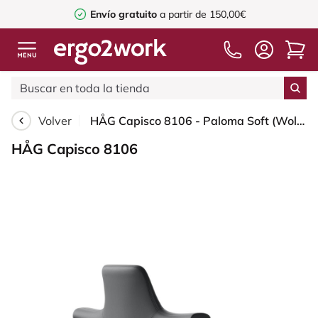
Envío gratuito
a partir de 150,00€
Volver
HÅG Capisco 8106 - Paloma Soft (Wollsdorf) - Cuero semi-anilina - ATG55206 - Grey - White - 200 mm (seat height 46-64cm) - Soft castors for hard floors
HÅG Capisco 8106