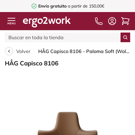
Envío gratuito
a partir de 150,00€
Volver
HÅG Capisco 8106 - Paloma Soft (Wollsdorf) - Cuero semi-anilina - PL05429 Cognac - Black - 265 mm (seat height 53-79cm) - Hard castors for soft floors
HÅG Capisco 8106