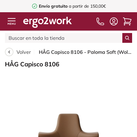
Envío gratuito
a partir de 150,00€
Volver
HÅG Capisco 8106 - Paloma Soft (Wollsdorf) - Cuero semi-anilina - PL05429 Cognac - Blush Rose - 265 mm (seat height 53-79cm) - Glides
HÅG Capisco 8106