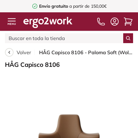
Envío gratuito
a partir de 150,00€
Volver
HÅG Capisco 8106 - Paloma Soft (Wollsdorf) - Cuero semi-anilina - PL05429 Cognac - Moss Grey - 265 mm (seat height 53-79cm) - Glides
HÅG Capisco 8106