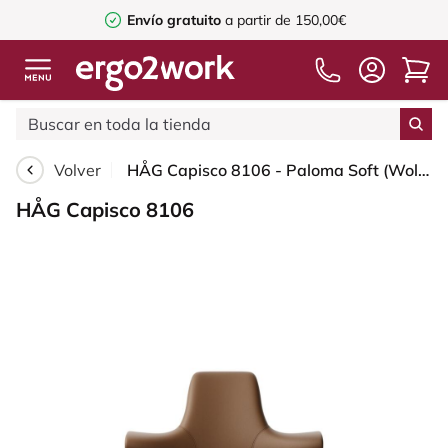
Envío gratuito
a partir de 150,00€
Volver
HÅG Capisco 8106 - Paloma Soft (Wollsdorf) - Cuero semi-anilina - PL05429 Cognac - Moss Grey - 265 mm (seat height 53-79cm) - Glides
HÅG Capisco 8106