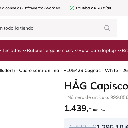
 o consejos?
info@ergo2work.es
Prueba de 28 días
Teclados
Ratones ergonomicos
Base para laptop
Br
HÅG Capisco
Número de artículo: 999.85
1.439,-
Incl. IVA
1.439,- €
1.295,10 