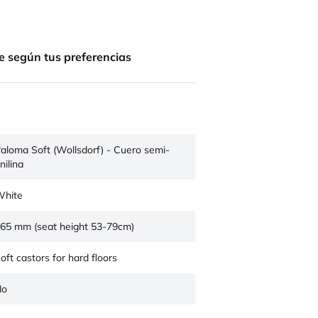
e según tus preferencias
aloma Soft (Wollsdorf) - Cuero semi-
nilina
hite
65 mm (seat height 53-79cm)
oft castors for hard floors
No