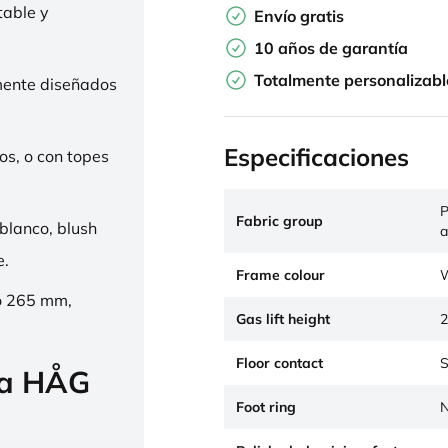
table y
Envío gratis
10 años de garantía
Totalmente personalizabl
mente diseñados
Especificaciones
os, o con topes
P
Fabric group
 blanco, blush
a
e.
Frame colour
W
o 265 mm,
Gas lift height
2
Floor contact
S
la HÅG
Foot ring