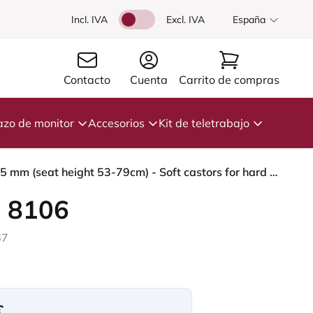
Incl. IVA
Excl. IVA
España
Contacto
Cuenta
Carrito de compras
azo de monitor
Accesorios
Kit de teletrabajo
HÅG Capisco 8106 - Paloma Soft (Wollsdorf) - Cuero semi-anilina - PL05429 Cognac - White - 265 mm (seat height 53-79cm) - Soft castors for hard floors
 8106
67
€