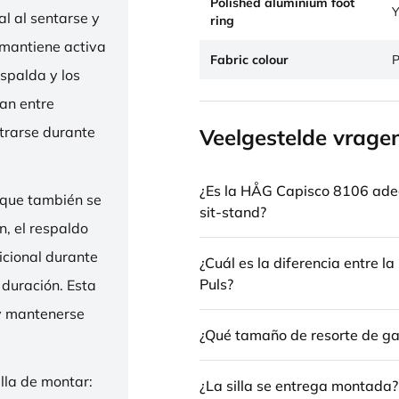
Polished aluminium foot
Y
l al sentarse y
ring
 mantiene activa
Fabric colour
P
espalda y los
nan entre
trarse durante
Veelgestelde vrage
¿Es la HÅG Capisco 8106 ade
 que también se
sit-stand?
n, el respaldo
icional durante
¿Cuál es la diferencia entre 
Puls?
 duración. Esta
 y mantenerse
¿Qué tamaño de resorte de gas
illa de montar:
¿La silla se entrega montada?