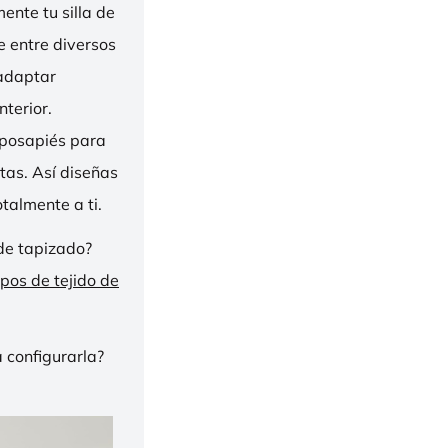
nte tu silla de
ge entre diversos
 adaptar
nterior.
eposapiés para
tas. Así diseñas
talmente a ti.
de tapizado?
ipos de tejido de
 configurarla?