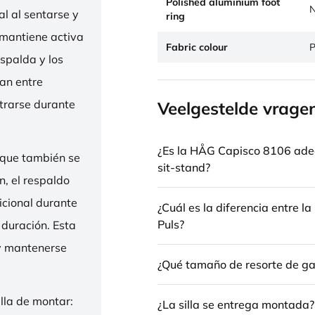
Polished aluminium foot
N
l al sentarse y
ring
 mantiene activa
Fabric colour
P
espalda y los
nan entre
trarse durante
Veelgestelde vrage
¿Es la HÅG Capisco 8106 ade
 que también se
sit-stand?
n, el respaldo
icional durante
¿Cuál es la diferencia entre 
Puls?
 duración. Esta
 y mantenerse
¿Qué tamaño de resorte de gas
illa de montar:
¿La silla se entrega montada?