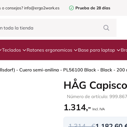
 o consejos?
info@ergo2work.es
Prueba de 28 días
Teclados
Ratones ergonomicos
Base para laptop
Br
sdorf) - Cuero semi-anilina - PL56100 Black - Black - 200 
HÅG Capisco
Número de artículo: 999.86
1.314,-
Incl. IVA
1.314,- €
1.182,60 