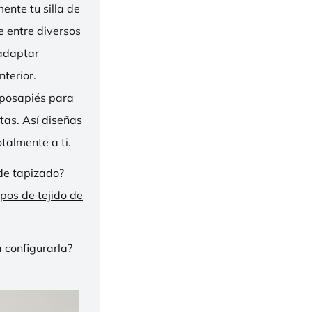
nte tu silla de
ge entre diversos
 adaptar
nterior.
eposapiés para
tas. Así diseñas
talmente a ti.
de tapizado?
ipos de tejido de
 configurarla?