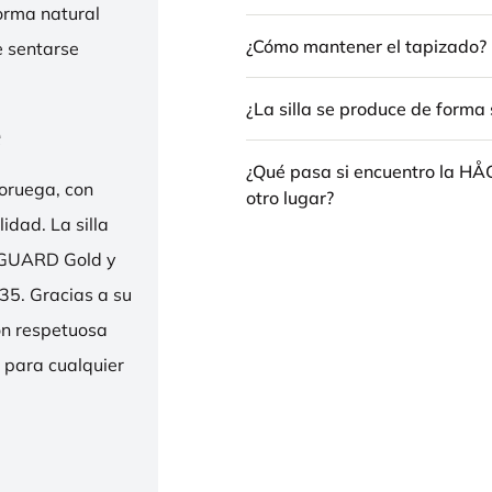
forma natural
¿Cómo mantener el tapizado?
e sentarse
¿La silla se produce de forma 
e
¿Qué pasa si encuentro la H
oruega, con
otro lugar?
idad. La silla
ENGUARD Gold y
35. Gracias a su
ión respetuosa
e para cualquier