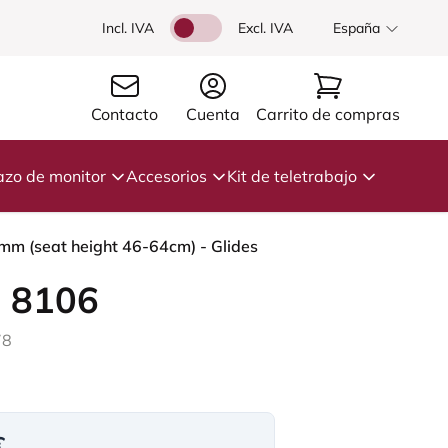
Incl. IVA
Excl. IVA
España
Contacto
Cuenta
Carrito de compras
azo de monitor
Accesorios
Kit de teletrabajo
mm (seat height 46-64cm) - Glides
 8106
78
€