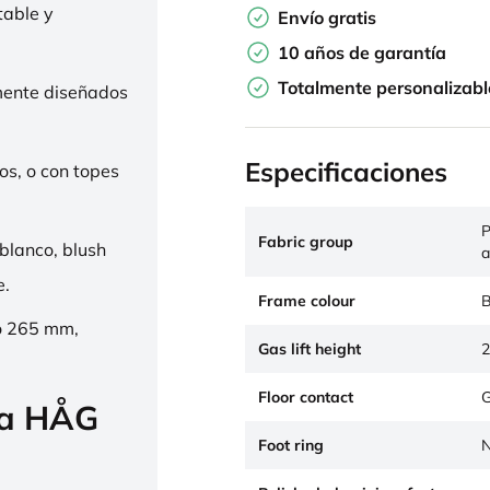
table y
Envío gratis
10 años de garantía
Totalmente personalizabl
mente diseñados
Especificaciones
os, o con topes
P
Fabric group
 blanco, blush
a
e.
Frame colour
B
o 265 mm,
Gas lift height
2
Floor contact
G
la HÅG
Foot ring