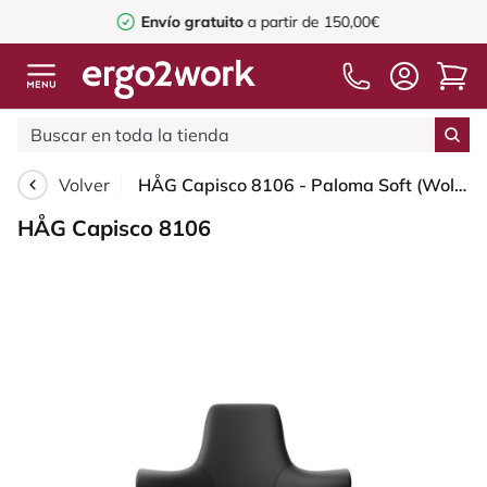
Envío gratuito
a partir de 150,00€
Volver
HÅG Capisco 8106 - Paloma Soft (Wollsdorf) - Cuero semi-anilina - PL56100 Black - Blush Rose - 150mm (seat height 40–55cm) - Glides
HÅG Capisco 8106