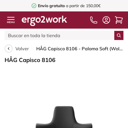
Envío gratuito
a partir de 150,00€
Volver
HÅG Capisco 8106 - Paloma Soft (Wollsdorf) - Cuero semi-anilina - PL56100 Black - Silver - 150mm (seat height 40–55cm) - Soft castors for hard floors
HÅG Capisco 8106