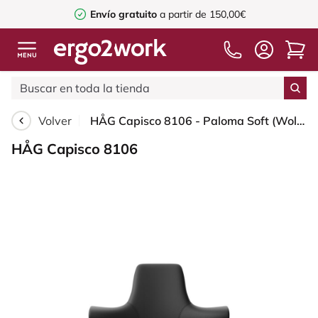
Envío gratuito
a partir de 150,00€
Volver
HÅG Capisco 8106 - Paloma Soft (Wollsdorf) - Cuero semi-anilina - PL56100 Black - Silver - 200 mm (seat height 46-64cm) - Glides
HÅG Capisco 8106