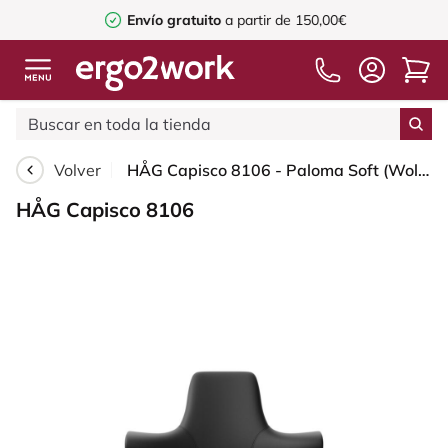
Envío gratuito
a partir de 150,00€
Volver
HÅG Capisco 8106 - Paloma Soft (Wollsdorf) - Cuero semi-anilina - PL56100 Black - Silver - 265 mm (seat height 53-79cm) - Glides
HÅG Capisco 8106