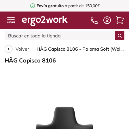
Envío gratuito
a partir de 150,00€
Volver
HÅG Capisco 8106 - Paloma Soft (Wollsdorf) - Cuero semi-anilina - PL56100 Black - Silver - 265 mm (seat height 53-79cm) - Hard castors for soft floors
HÅG Capisco 8106