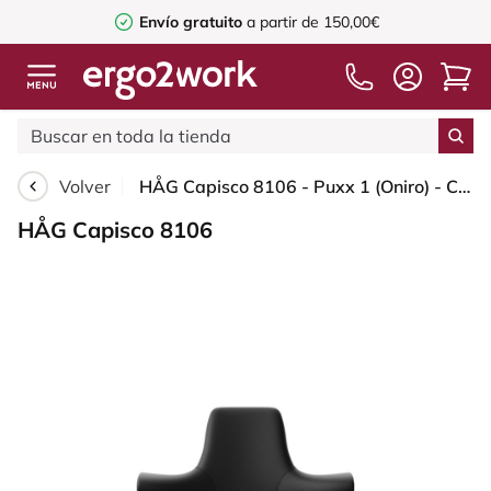
Envío gratuito
a partir de 150,00€
Volver
HÅG Capisco 8106 - Puxx 1 (Oniro) - Cuero sintético de poliuretano - PU215816 - Black - Black - 150mm (seat height 40–55cm) - Hard castors for soft floors
HÅG Capisco 8106