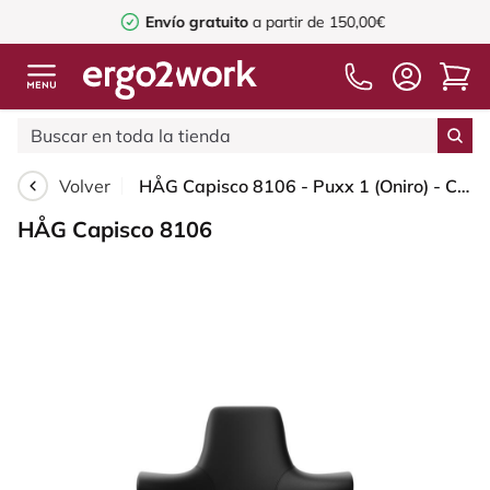
Envío gratuito
a partir de 150,00€
Volver
HÅG Capisco 8106 - Puxx 1 (Oniro) - Cuero sintético de poliuretano - PU215816 - Black - Blush Rose - 265 mm (seat height 53-79cm) - Soft castors for hard floors
HÅG Capisco 8106