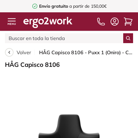
Envío gratuito
a partir de 150,00€
Volver
HÅG Capisco 8106 - Puxx 1 (Oniro) - Cuero sintético de poliuretano - PU215816 - Black - Blush Rose - 265 mm (seat height 53-79cm) - Soft castors for hard floors
HÅG Capisco 8106