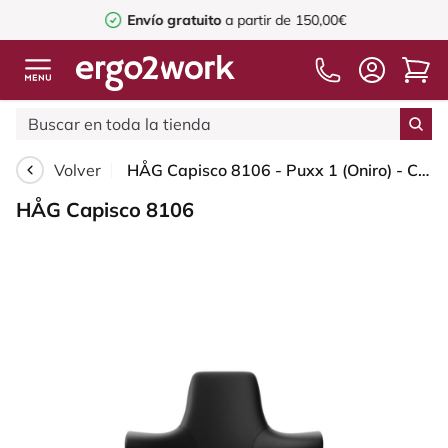
Envío gratuito
a partir de 150,00€
Volver
HÅG Capisco 8106 - Puxx 1 (Oniro) - Cuero sintético de poliuretano - PU215816 - Black - White - 150mm (seat height 40–55cm) - Hard castors for soft floors
HÅG Capisco 8106