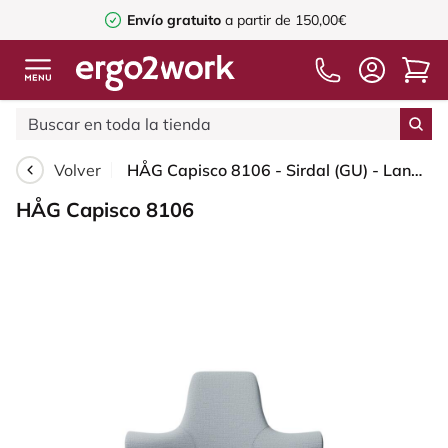
Envío gratuito
a partir de 150,00€
Volver
HÅG Capisco 8106 - Sirdal (GU) - Lana - SRD120 Light grey - Black - 200 mm (seat height 46-64cm) - Soft castors for hard floors
HÅG Capisco 8106