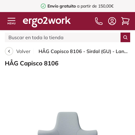
Envío gratuito
a partir de 150,00€
Volver
HÅG Capisco 8106 - Sirdal (GU) - Lana - SRD120 Light grey - Black - 265 mm (seat height 53-79cm) - Glides
HÅG Capisco 8106