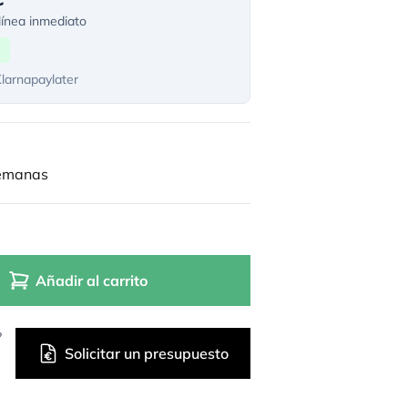
ínea inmediato
Klarnapaylater
semanas
Añadir al carrito
?
Solicitar un presupuesto