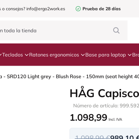
 o consejos?
info@ergo2work.es
Prueba de 28 días
Teclados
Ratones ergonomicos
Base para laptop
Br
 - SRD120 Light grey - Blush Rose - 150mm (seat height 40–
HÅG Capisco
Número de artículo: 999.59
1.098,99
Incl. IVA
1.098,99 €
989,10 