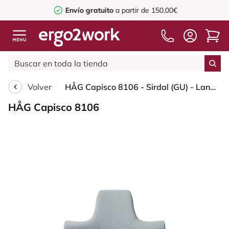
Envío gratuito
a partir de 150,00€
Volver
HÅG Capisco 8106 - Sirdal (GU) - Lana - SRD120 Light grey - Blush Rose - 150mm (seat height 40–55cm) - Soft castors for hard floors
HÅG Capisco 8106