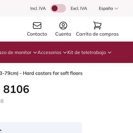
Incl. IVA
Excl. IVA
España
Contacto
Cuenta
Carrito de compras
azo de monitor
Accesorios
Kit de teletrabajo
-79cm) - Hard castors for soft floors
 8106
38
€