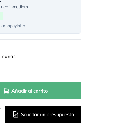
ínea inmediato
Klarnapaylater
semanas
Añadir al carrito
?
Solicitar un presupuesto