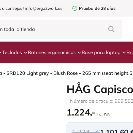
 o consejos?
info@ergo2work.es
Prueba de 28 días
Teclados
Ratones ergonomicos
Base para laptop
Br
 - SRD120 Light grey - Blush Rose - 265 mm (seat height 53
HÅG Capisco
Número de artículo: 999.59
1.224,-
Incl. IVA
1.224,- €
1.101,60 