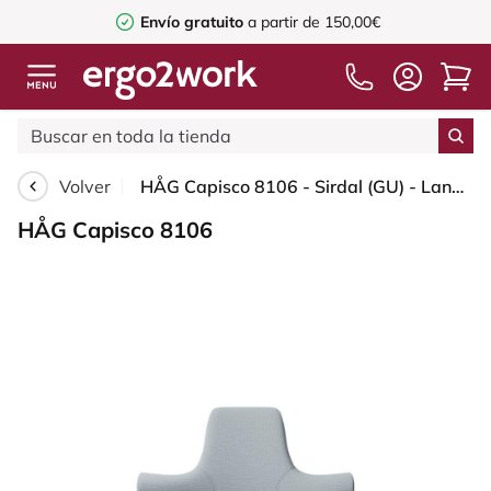
Envío gratuito
a partir de 150,00€
Volver
HÅG Capisco 8106 - Sirdal (GU) - Lana - SRD120 Light grey - Moss Grey - 150mm (seat height 40–55cm) - Glides
HÅG Capisco 8106