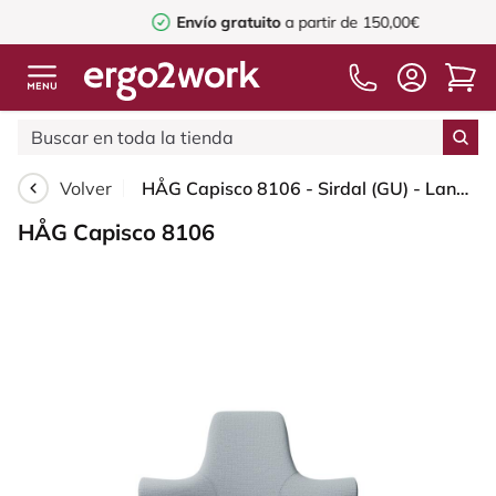
Envío gratuito
a partir de 150,00€
Volver
HÅG Capisco 8106 - Sirdal (GU) - Lana - SRD120 Light grey - Silver - 200 mm (seat height 46-64cm) - Glides
HÅG Capisco 8106