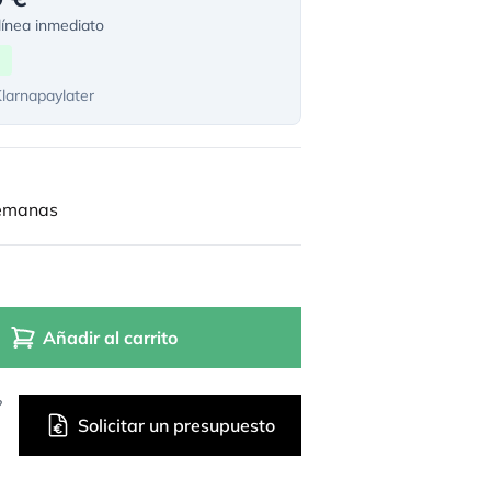
ínea inmediato
Klarnapaylater
semanas
Añadir al carrito
?
Solicitar un presupuesto