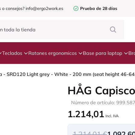
 o consejos?
info@ergo2work.es
Prueba de 28 días
Teclados
Ratones ergonomicos
Base para laptop
Br
a - SRD120 Light grey - White - 200 mm (seat height 46-64
HÅG Capisco
Número de artículo: 999.58
1.214,01
Incl. IVA
1.214,01 €
1.092,6