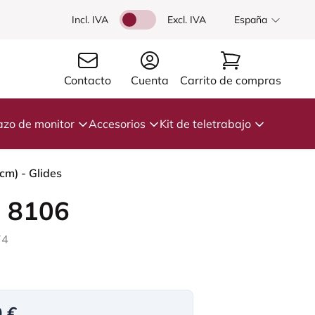
Incl. IVA
Excl. IVA
España
Contacto
Cuenta
Carrito de compras
azo de monitor
Accesorios
Kit de teletrabajo
cm) - Glides
 8106
74
0 €