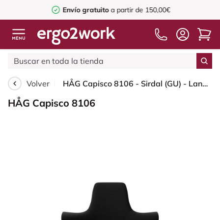
Envío gratuito
a partir de 150,00€
Volver
HÅG Capisco 8106 - Sirdal (GU) - Lana - SRD190 Black - Silver - 200 mm (seat height 46-64cm) - Glides
HÅG Capisco 8106