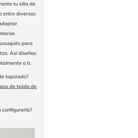
nte tu silla de
ge entre diversos
 adaptar
nterior.
eposapiés para
tas. Así diseñas
talmente a ti.
de tapizado?
ipos de tejido de
 configurarla?