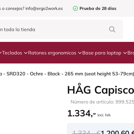
 o consejos?
info@ergo2work.es
Prueba de 28 días
Teclados
Ratones ergonomicos
Base para laptop
Br
 - SRD320 - Ochre - Black - 265 mm (seat height 53-79cm) -
HÅG Capisco
Número de artículo: 999.52
1.334,-
Incl. IVA
1.334,- €
1.200,60 