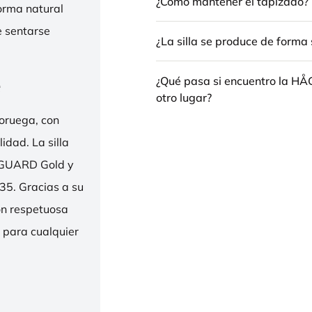
¿Cómo mantener el tapizado?
forma natural
e sentarse
¿La silla se produce de forma 
e
¿Qué pasa si encuentro la H
otro lugar?
oruega, con
idad. La silla
ENGUARD Gold y
35. Gracias a su
ión respetuosa
e para cualquier