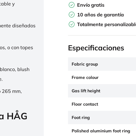
table y
Envío gratis
10 años de garantía
Totalmente personalizabl
mente diseñados
Especificaciones
os, o con topes
Fabric group
 blanco, blush
Frame colour
e.
Gas lift height
o 265 mm,
Floor contact
la HÅG
Foot ring
Polished aluminium foot ring