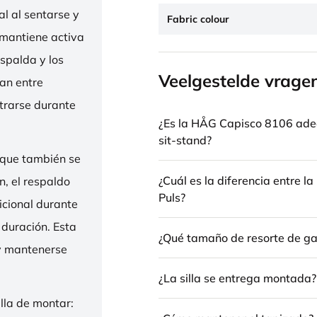
l al sentarse y
Fabric colour
 mantiene activa
espalda y los
Veelgestelde vrage
nan entre
trarse durante
¿Es la HÅG Capisco 8106 ade
sit-stand?
 que también se
¿Cuál es la diferencia entre 
n, el respaldo
Puls?
icional durante
 duración. Esta
¿Qué tamaño de resorte de gas
 y mantenerse
¿La silla se entrega montada?
illa de montar: