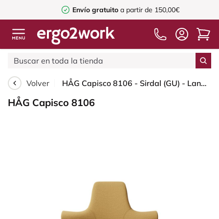
Envío gratuito
a partir de 150,00€
Volver
HÅG Capisco 8106 - Sirdal (GU) - Lana - SRD320 - Ochre - Blush Rose - 200 mm (seat height 46-64cm) - Soft castors for hard floors
HÅG Capisco 8106