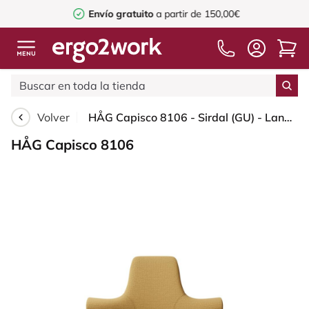
Envío gratuito
a partir de 150,00€
Volver
HÅG Capisco 8106 - Sirdal (GU) - Lana - SRD320 - Ochre - Blush Rose - 265 mm (seat height 53-79cm) - Glides
HÅG Capisco 8106