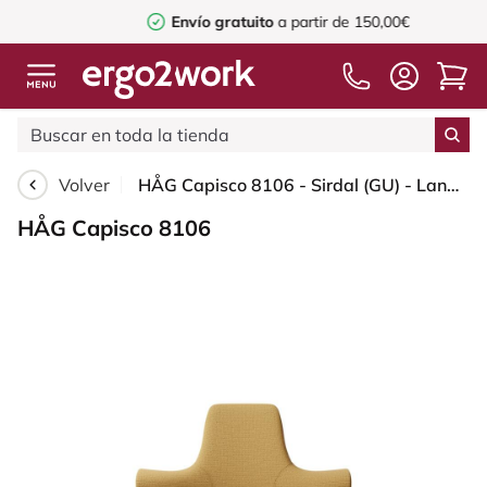
Envío gratuito
a partir de 150,00€
Volver
HÅG Capisco 8106 - Sirdal (GU) - Lana - SRD320 - Ochre - Blush Rose - 265 mm (seat height 53-79cm) - Soft castors for hard floors
HÅG Capisco 8106