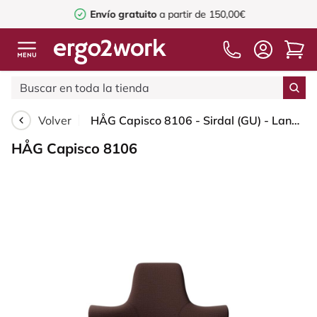
Envío gratuito
a partir de 150,00€
Volver
HÅG Capisco 8106 - Sirdal (GU) - Lana - SRD480 - Chestnut - Black - 200 mm (seat height 46-64cm) - Glides
HÅG Capisco 8106