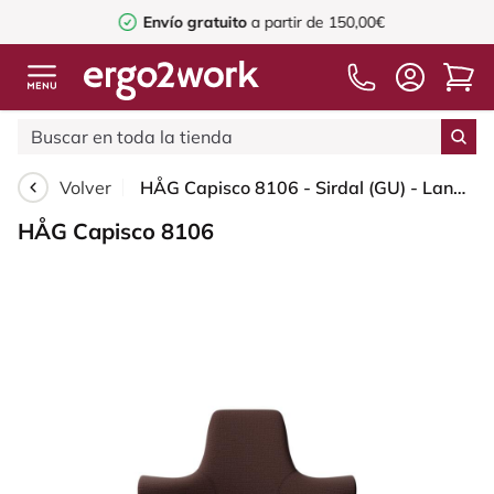
Envío gratuito
a partir de 150,00€
Volver
HÅG Capisco 8106 - Sirdal (GU) - Lana - SRD480 - Chestnut - Moss Grey - 200 mm (seat height 46-64cm) - Hard castors for soft floors
HÅG Capisco 8106