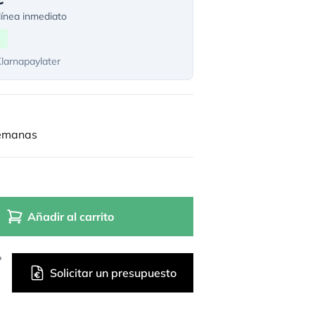
ínea inmediato
Klarnapaylater
semanas
Añadir al carrito
?
Solicitar un presupuesto