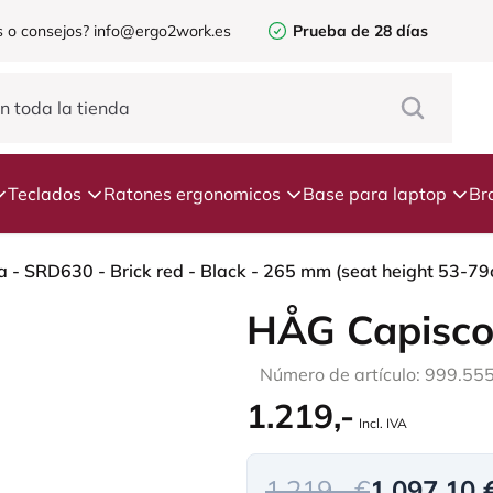
 o consejos?
info@ergo2work.es
Prueba de 28 días
Teclados
Ratones ergonomicos
Base para laptop
Br
 - SRD630 - Brick red - Black - 265 mm (seat height 53-79cm
HÅG Capisco
Número de artículo: 999.55
1.219,-
Incl. IVA
1.219,- €
1.097,10 