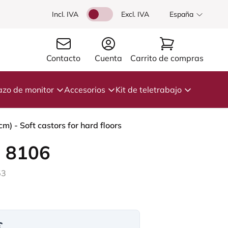
Incl. IVA
Excl. IVA
España
Contacto
Cuenta
Carrito de compras
azo de monitor
Accesorios
Kit de teletrabajo
) - Soft castors for hard floors
 8106
53
€