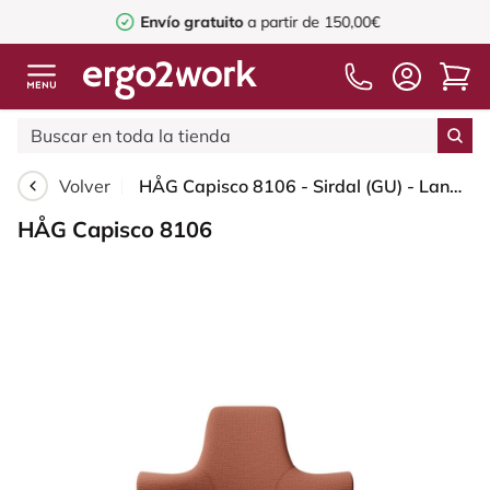
Envío gratuito
a partir de 150,00€
Volver
HÅG Capisco 8106 - Sirdal (GU) - Lana - SRD630 - Brick red - White - 200 mm (seat height 46-64cm) - Soft castors for hard floors
HÅG Capisco 8106