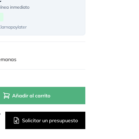
ínea inmediato
Klarnapaylater
semanas
Añadir al carrito
?
Solicitar un presupuesto