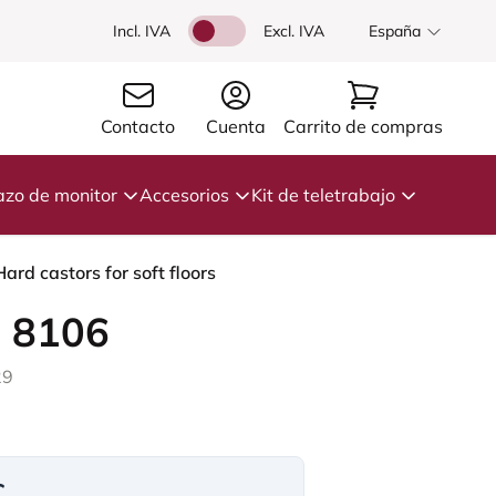
Incl. IVA
Excl. IVA
España
Contacto
Cuenta
Carrito de compras
azo de monitor
Accesorios
Kit de teletrabajo
rd castors for soft floors
 8106
29
€