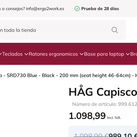
 o consejos?
info@ergo2work.es
Prueba de 28 días
Teclados
Ratones ergonomicos
Base para laptop
Br
 - SRD730 Blue - Black - 200 mm (seat height 46-64cm) - Ha
HÅG Capisco
Número de artículo: 999.61
1.098,99
Incl. IVA
1.098,99 €
989,10 