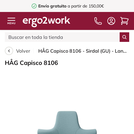
Envío gratuito
a partir de 150,00€
Volver
HÅG Capisco 8106 - Sirdal (GU) - Lana - SRD730 Blue - Black - 265 mm (seat height 53-79cm) - Soft castors for hard floors
HÅG Capisco 8106