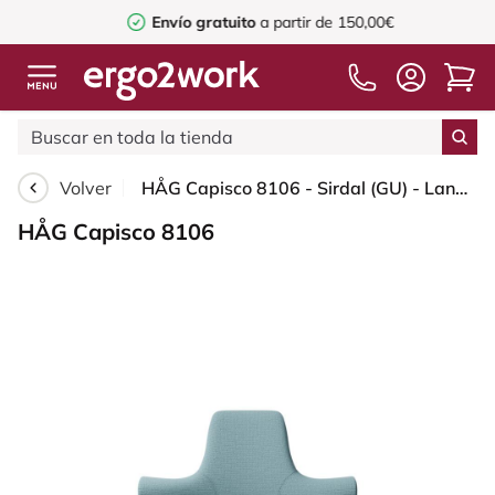
Envío gratuito
a partir de 150,00€
Volver
HÅG Capisco 8106 - Sirdal (GU) - Lana - SRD730 Blue - Silver - 265 mm (seat height 53-79cm) - Glides
HÅG Capisco 8106