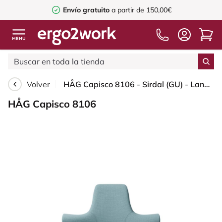
Envío gratuito
a partir de 150,00€
Volver
HÅG Capisco 8106 - Sirdal (GU) - Lana - SRD730 Blue - White - 265 mm (seat height 53-79cm) - Soft castors for hard floors
HÅG Capisco 8106