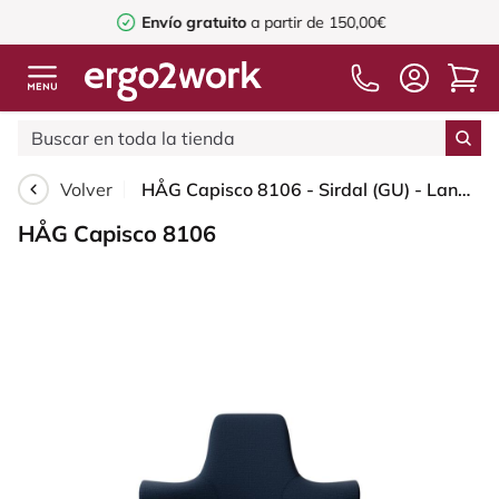
Envío gratuito
a partir de 150,00€
Volver
HÅG Capisco 8106 - Sirdal (GU) - Lana - SRD780 Dark blue - Moss Grey - 265 mm (seat height 53-79cm) - Soft castors for hard floors
HÅG Capisco 8106