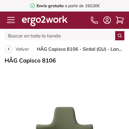
Envío gratuito
a partir de 150,00€
Volver
HÅG Capisco 8106 - Sirdal (GU) - Lana - SRD960 - Green - Moss Grey - 265 mm (seat height 53-79cm) - Glides
HÅG Capisco 8106