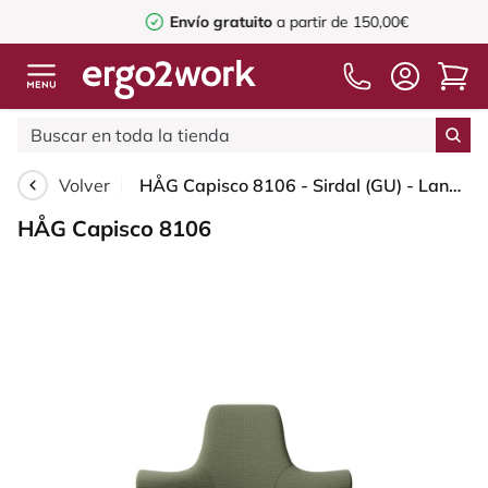
Envío gratuito
a partir de 150,00€
Volver
HÅG Capisco 8106 - Sirdal (GU) - Lana - SRD960 - Green - White - 150mm (seat height 40–55cm) - Glides
HÅG Capisco 8106