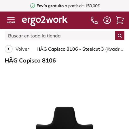
Envío gratuito
a partir de 150,00€
Volver
HÅG Capisco 8106 - Steelcut 3 (Kvadrat) - Lana / Poliamida - STT190 - Black - Blush Rose - 200 mm (seat height 46-64cm) - Soft castors for hard floors
HÅG Capisco 8106