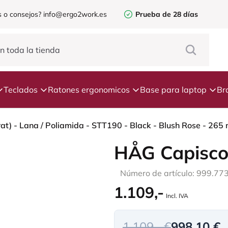
 o consejos?
info@ergo2work.es
Prueba de 28 días
Teclados
Ratones ergonomicos
Base para laptop
Br
t) - Lana / Poliamida - STT190 - Black - Blush Rose - 265
HÅG Capisco
Número de artículo: 999.77
1.109,-
Incl. IVA
1.109,- €
998,10 €