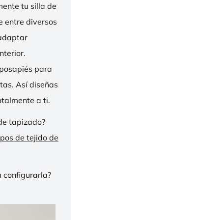
nte tu silla de
ge entre diversos
 adaptar
nterior.
eposapiés para
tas. Así diseñas
talmente a ti.
de tapizado?
ipos de tejido de
 configurarla?