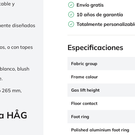
table y
Envío gratis
10 años de garantía
Totalmente personalizabl
mente diseñados
Especificaciones
os, o con topes
Fabric group
 blanco, blush
Frame colour
e.
Gas lift height
o 265 mm,
Floor contact
la HÅG
Foot ring
Polished aluminium foot ring