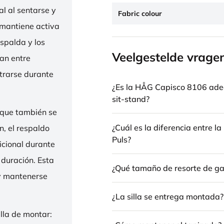
l al sentarse y
Fabric colour
 mantiene activa
espalda y los
Veelgestelde vrage
nan entre
trarse durante
¿Es la HÅG Capisco 8106 ade
sit-stand?
 que también se
¿Cuál es la diferencia entre 
n, el respaldo
Puls?
icional durante
 duración. Esta
¿Qué tamaño de resorte de gas
 y mantenerse
¿La silla se entrega montada?
illa de montar: