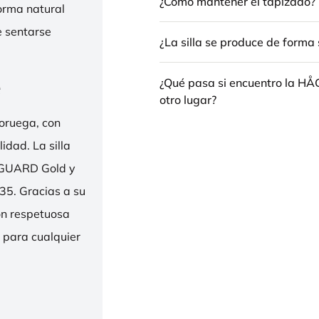
¿Cómo mantener el tapizado?
forma natural
e sentarse
¿La silla se produce de forma 
e
¿Qué pasa si encuentro la H
otro lugar?
oruega, con
idad. La silla
ENGUARD Gold y
35. Gracias a su
ión respetuosa
e para cualquier