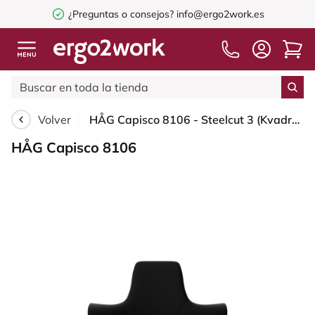
¿Preguntas o consejos?
info@ergo2work.es
Volver
HÅG Capisco 8106 - Steelcut 3 (Kvadrat) - Lana / Poliamida - STT190 - Black - Blush Rose - 265 mm (seat height 53-79cm) - Soft castors for hard floors
HÅG Capisco 8106