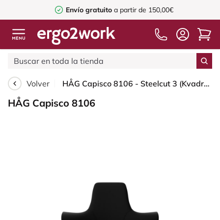
Envío gratuito
a partir de 150,00€
Volver
HÅG Capisco 8106 - Steelcut 3 (Kvadrat) - Lana / Poliamida - STT190 - Black - Moss Grey - 265 mm (seat height 53-79cm) - Glides
HÅG Capisco 8106