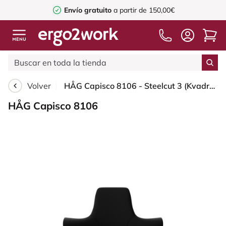
Envío gratuito
a partir de 150,00€
Volver
HÅG Capisco 8106 - Steelcut 3 (Kvadrat) - Lana / Poliamida - STT190 - Black - Silver - 265 mm (seat height 53-79cm) - Soft castors for hard floors
HÅG Capisco 8106