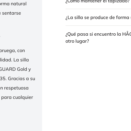
¿Cómo mantener el tapizado?
forma natural
e sentarse
¿La silla se produce de forma 
e
¿Qué pasa si encuentro la H
otro lugar?
oruega, con
idad. La silla
ENGUARD Gold y
35. Gracias a su
ión respetuosa
e para cualquier