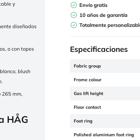
table y
Envío gratis
10 años de garantía
Totalmente personalizabl
mente diseñados
Especificaciones
os, o con topes
Fabric group
 blanco, blush
Frame colour
e.
Gas lift height
o 265 mm,
Floor contact
la HÅG
Foot ring
Polished aluminium foot ring