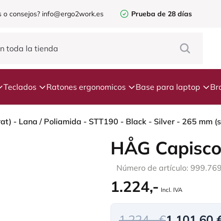
 o consejos?
info@ergo2work.es
Prueba de 28 días
Teclados
Ratones ergonomicos
Base para laptop
Br
) - Lana / Poliamida - STT190 - Black - Silver - 265 mm (se
HÅG Capisco
Número de artículo: 999.76
1.224,-
Incl. IVA
1.224,- €
1.101,60 