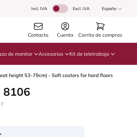
Incl. IVA
Excl. IVA
España
Contacto
Cuenta
Carrito de compras
azo de monitor
Accesorios
Kit de teletrabajo
at height 53-79cm) - Soft castors for hard floors
 8106
97
€