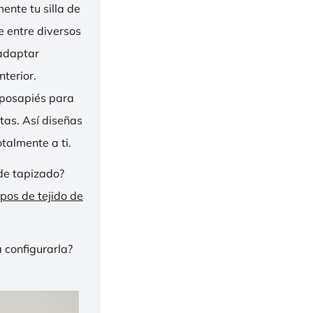
nte tu silla de
ge entre diversos
 adaptar
nterior.
eposapiés para
tas. Así diseñas
talmente a ti.
de tapizado?
ipos de tejido de
 configurarla?