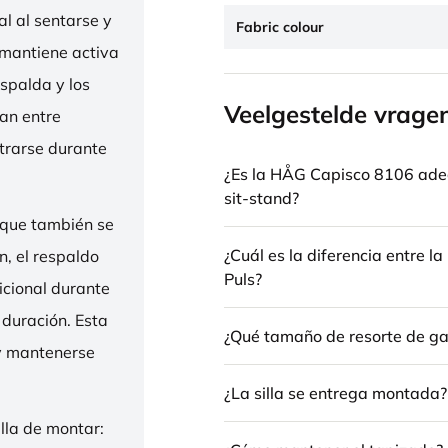
l al sentarse y
Fabric colour
 mantiene activa
espalda y los
Veelgestelde vrage
nan entre
trarse durante
¿Es la HÅG Capisco 8106 ade
sit-stand?
 que también se
¿Cuál es la diferencia entre 
n, el respaldo
Puls?
icional durante
 duración. Esta
¿Qué tamaño de resorte de gas
 y mantenerse
¿La silla se entrega montada?
illa de montar: