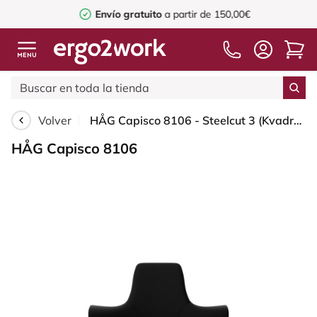
Envío gratuito
a partir de 150,00€
Volver
HÅG Capisco 8106 - Steelcut 3 (Kvadrat) - Lana / Poliamida - STT190 - Black - White - 200 mm (seat height 46-64cm) - Hard castors for soft floors
HÅG Capisco 8106