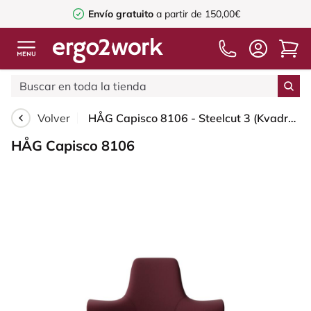
Envío gratuito
a partir de 150,00€
Volver
HÅG Capisco 8106 - Steelcut 3 (Kvadrat) - Lana / Poliamida - STT682 Chestnut - Silver - 265 mm (seat height 53-79cm) - Hard castors for soft floors
HÅG Capisco 8106