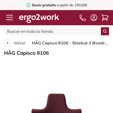
Envío gratuito
a partir de 150,00€
Volver
HÅG Capisco 8106 - Steelcut 3 (Kvadrat) - Lana / Poliamida - STT682 Chestnut - White - 200 mm (seat height 46-64cm) - Glides
HÅG Capisco 8106