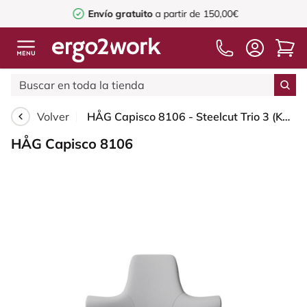
Envío gratuito
a partir de 150,00€
Volver
HÅG Capisco 8106 - Steelcut Trio 3 (Kvadrat) - Lana / Poliamida - STT133 - Light grey - Moss Grey - 265 mm (seat height 53-79cm) - Hard castors for soft floors
HÅG Capisco 8106